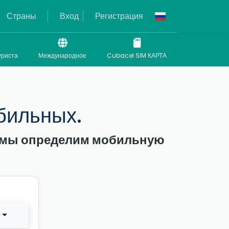
Страны
Вход
Регистрация
уриста
Международное
Cubacel SIM КАРТА
бильных.
 и мы определим мобильную