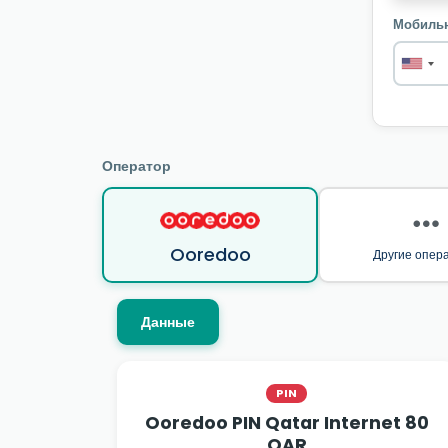
Мобиль
Оператор
Ooredoo
Другие опер
Данные
PIN
Ooredoo PIN Qatar Internet 80
QAR