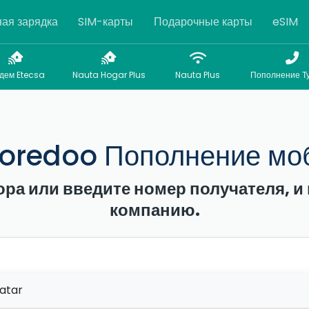
ая зарядка
SIM-карты
Подарочные карты
eSIM
дем Etecsa
Nauta Hogar Plus
Nauta Plus
Пополнение Т
oredoo Пополнение мо
ора или введите номер получателя,
компанию.
atar