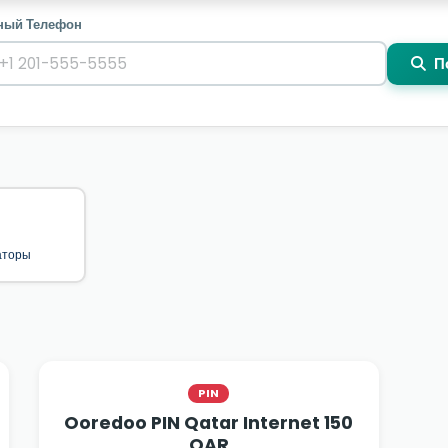
ный Телефон
П
аторы
PIN
Ooredoo PIN Qatar Internet 150
QAR