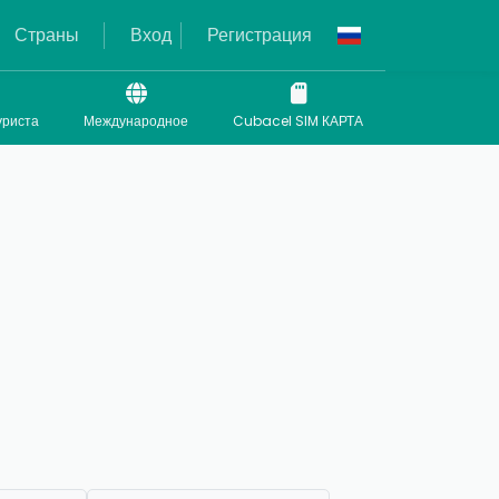
Страны
Вход
Регистрация
уриста
Международное
Cubacel SIM КАРТА