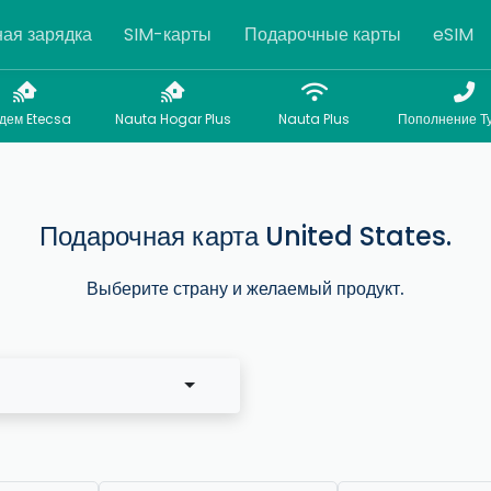
ая зарядка
SIM-карты
Подарочные карты
eSIM
дем Etecsa
Nauta Hogar Plus
Nauta Plus
Пополнение Т
Подарочная карта United States.
Выберите страну и желаемый продукт.