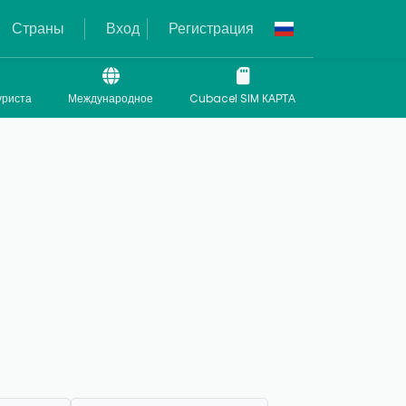
Страны
Вход
Регистрация
уриста
Международное
Cubacel SIM КАРТА