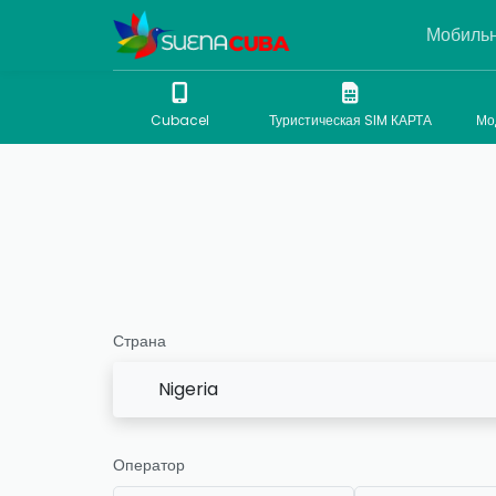
Мобильн
Cubacel
Туристическая SIM КАРТА
Мо
Страна
Nigeria
Оператор