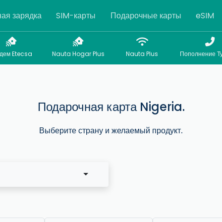
ая зарядка
SIM-карты
Подарочные карты
eSIM
дем Etecsa
Nauta Hogar Plus
Nauta Plus
Пополнение Т
Подарочная карта Nigeria.
Выберите страну и желаемый продукт.