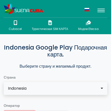
Cubacel
Туристическая SIM КАРТА
Модем Etecsa
N
Indonesia Google Play Подарочная
карта.
Выберите страну и желаемый продукт.
Страна
Indonesia
Оператор