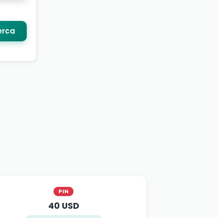
rca
PIN
40 USD