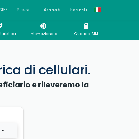
SIM
Paesi
Accedi
Iscriviti
turistica
Internazionale
Cubacel SIM
ca di cellulari.
eficiario e rileveremo la