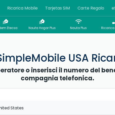
Ricarica Mobile
Tarjetas SIM
Carte Regalo
e
em Etecsa
Nauta Hogar Plus
Nauta Plus
Ricarica 
impleMobile USA Ricari
peratore o inserisci il numero del ben
compagnia telefonica.
nited States