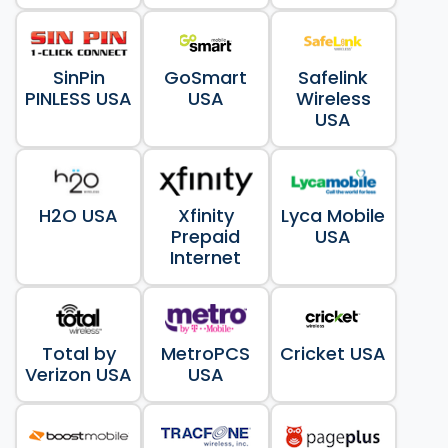
SinPin
GoSmart
Safelink
PINLESS USA
USA
Wireless
USA
H2O USA
Xfinity
Lyca Mobile
Prepaid
USA
Internet
Total by
MetroPCS
Cricket USA
Verizon USA
USA