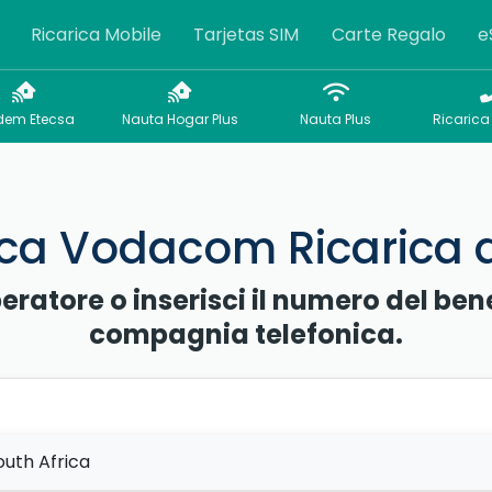
Ricarica Mobile
Tarjetas SIM
Carte Regalo
e
em Etecsa
Nauta Hogar Plus
Nauta Plus
Ricarica 
ca Vodacom Ricarica di
peratore o inserisci il numero del ben
compagnia telefonica.
outh Africa