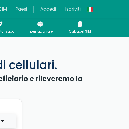
SIM
Paesi
Accedi
Iscriviti
turistica
Internazionale
Cubacel SIM
 cellulari.
eficiario e rileveremo la