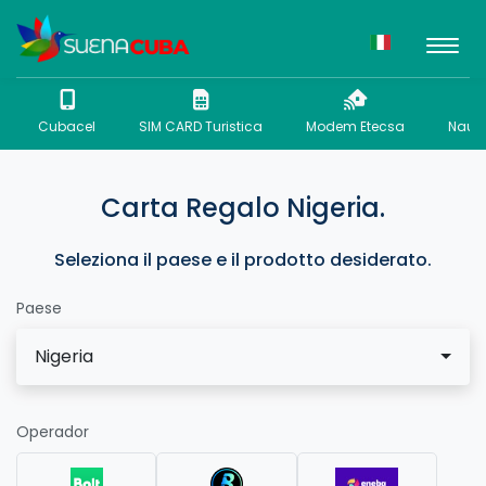
Cubacel
SIM CARD Turistica
Modem Etecsa
Nauta
Carta Regalo Nigeria.
Seleziona il paese e il prodotto desiderato.
Paese
Nigeria
Operador