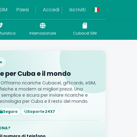
SIM
Paesi
Accedi
Iscriviti
turistica
Internazionale
Cubacel SIM
A
e per Cuba e il mondo
ffriamo ricariche Cubacel, giftcards, eSIM,
 fisiche e modem ai migliori prezzi. Una
semplice e sicura per inviare ricariche e
ecnologia per Cuba e il resto del mondo.
Seguro
Soporte 24X7
ONA?
 il numero di telefono