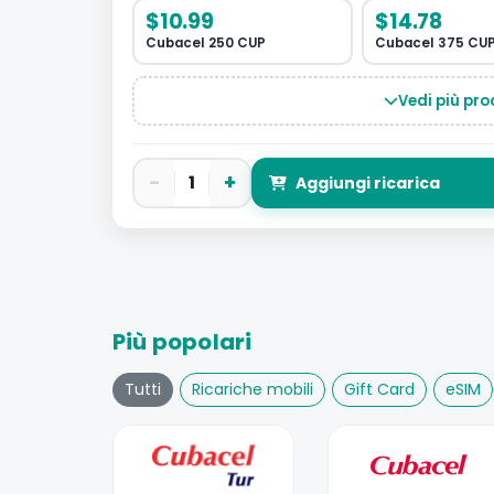
$10.99
$14.78
Cubacel 250 CUP
Cubacel 375 CU
Vedi più pro
−
+
1
Aggiungi ricarica
Più popolari
Tutti
Ricariche mobili
Gift Card
eSIM