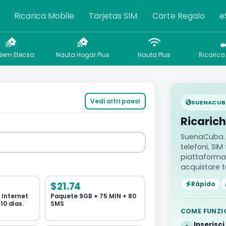
Ricarica Mobile
Tarjetas SIM
Carte Regalo
e
em Etecsa
Nauta Hogar Plus
Nauta Plus
Ricarica 
Vedi altri paesi
SUENACUB
Ricarich
SuenaCuba. O
telefoni, SIM
piattaforma 
acquistare t
$21.74
Rápido
 Internet
Paquete 9GB + 75 MIN + 80
10 días.
SMS
COME FUNZI
Inserisci