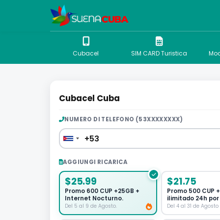
Cubacel
SIM CARD Turistica
Mod
Cubacel Cuba
NUMERO DI TELEFONO (53XXXXXXXX)
AGGIUNGI RICARICA
$25.99
$21.75
Promo 600 CUP +25GB +
Promo 500 CUP +
Internet Nocturno.
ilimitado 24h por 
Del 5 al 9 de Agosto.
Del 4 al 31 de Agosto