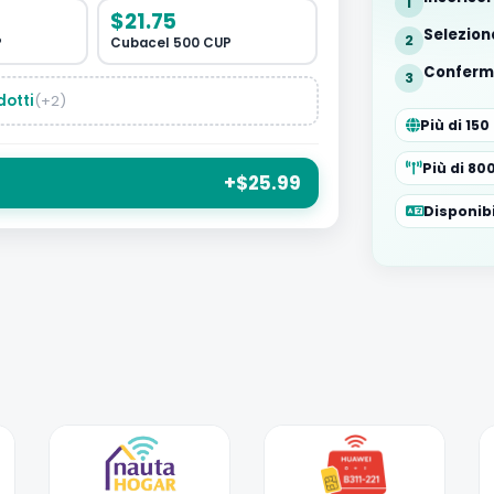
1
$21.75
Selezion
2
P
Cubacel 500 CUP
Conferm
3
dotti
(+2)
Più di 150
Più di 80
+$25.99
Disponibi