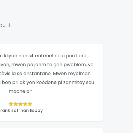
u li
 kliyan nan sit entènèt sa a pou 1 ane,
uvan, mwen pa janm te gen pwoblèm, yo
 sèvis la se enstantane. Mwen reyèlman
 bon pri ak yon koòdone pi zanmitay sou
mache a.”
Frank soti nan Espay