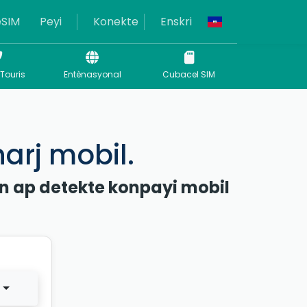
eSIM
Peyi
Konekte
Enskri
 Touris
Entènasyonal
Cubacel SIM
arj mobil.
 n ap detekte konpayi mobil