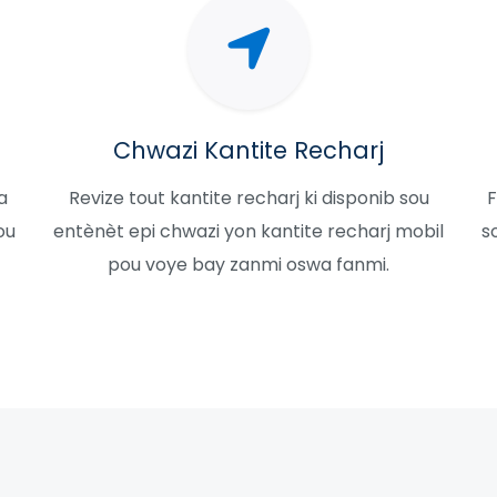
Chwazi Kantite Recharj
a
Revize tout kantite recharj ki disponib sou
F
ou
entènèt epi chwazi yon kantite recharj mobil
s
pou voye bay zanmi oswa fanmi.