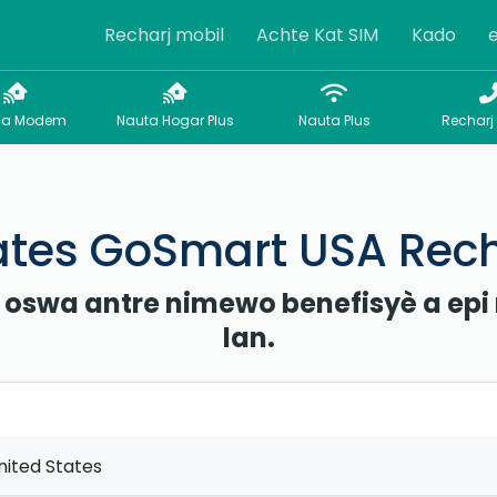
Recharj mobil
Achte Kat SIM
Kado
sa Modem
Nauta Hogar Plus
Nauta Plus
Recharj
ates GoSmart USA Rech
 oswa antre nimewo benefisyè a epi
lan.
nited States