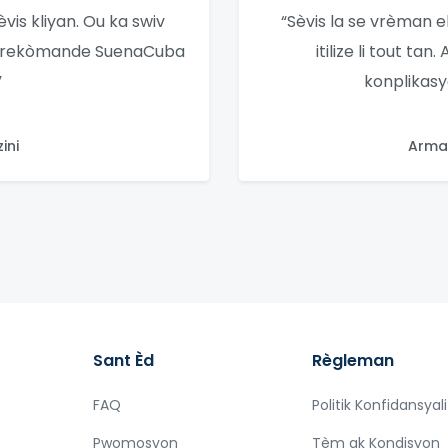
is kliyan. Ou ka swiv
“Sèvis la se vrèman e
ou rekòmande SuenaCuba
itilize li tout tan
”
konplikasy
ini
Arman
Sant Èd
Règleman
FAQ
Politik Konfidansyal
Pwomosyon
Tèm ak Kondisyon