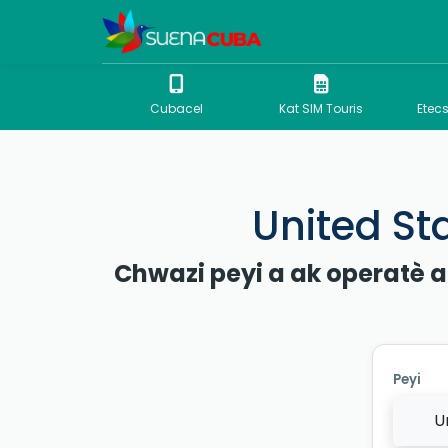
Cubacel
Kat SIM Touris
Etec
United St
Chwazi peyi a ak operatè a
Peyi
U