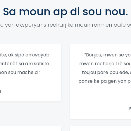
Sa moun ap di sou nou.
e yon eksperyans recharj ke moun renmen pale so
ilite, ak sipò enkwayab
“Bonjou, mwen se yon
ntènèt sa a ki satisfè
mwen recharje trè so
bon sou mache a.”
toujou pare pou ede,
panse ke pa gen yon pi
a