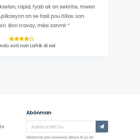
kselan, rapid, fyab ak an sekirite, mwen
. Aplikasyon an se fasil pou itilize, san
on. Bon travay, mèsi zanmi! ”
do soti nan Lafrik di sid
Abònman
ite
Abònman pou resevwa dènye òf yo ak