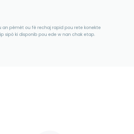
u an pèmèt ou fè rechaj rapid pou rete konekte
ip sipò ki disponib pou ede w nan chak etap.