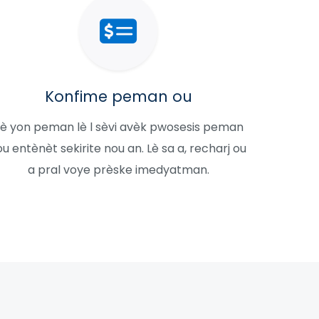
Konfime peman ou
è yon peman lè l sèvi avèk pwosesis peman
ou entènèt sekirite nou an. Lè sa a, recharj ou
a pral voye prèske imedyatman.