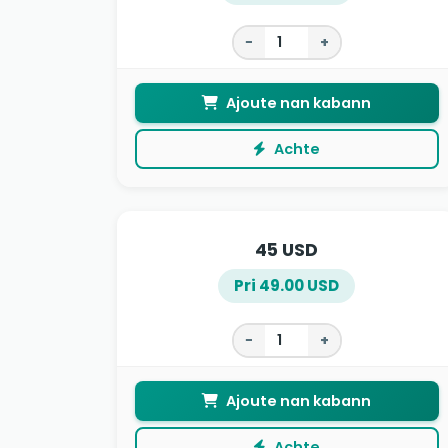
−
+
Ajoute nan kabann
Achte
45 USD
Pri 49.00 USD
−
+
Ajoute nan kabann
Achte