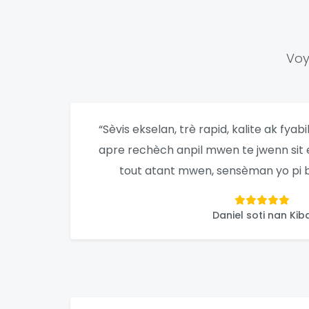
Voy
“Sèvis ekselan, trè rapid, kalite ak fyab
apre rechèch anpil mwen te jwenn sit e
tout atant mwen, sensèman yo pi 
Daniel soti nan Kib