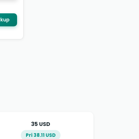
kup
35 USD
Pri 38.11 USD