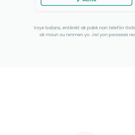
Voye balans, entènèt ak pakè nan telefòn GoSm
ak moun ou renmen yo. Jwi yon pwosesis rech