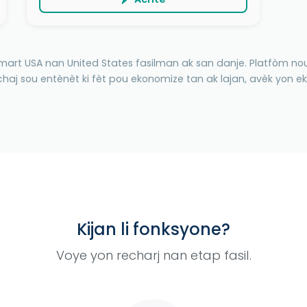
art USA nan United States fasilman ak san danje. Platfòm no
aj sou entènèt ki fèt pou ekonomize tan ak lajan, avèk yon ek
Kijan li fonksyone?
Voye yon recharj nan etap fasil.