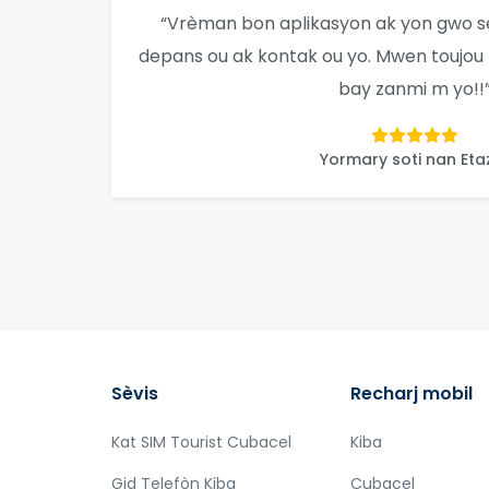
“Vrèman bon aplikasyon ak yon gwo sèv
depans ou ak kontak ou yo. Mwen touj
bay zanmi m yo!!
Yormary soti nan Etaz
Sèvis
Recharj mobil
Kat SIM Tourist Cubacel
Kiba
Gid Telefòn Kiba
Cubacel