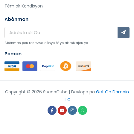
Tèm ak Kondisyon
Abònman
Abònman pou resevwa dènye òf yo ak mizajou yo.
Peman
Copyright © 2026 SuenaCuba | Devlope pa
Get On Domain
LLC