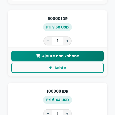
50000 IDR
Pri 3.50 USD
−
+
Ajoute nan kabann
Achte
100000 IDR
Pri 6.44 USD
−
+