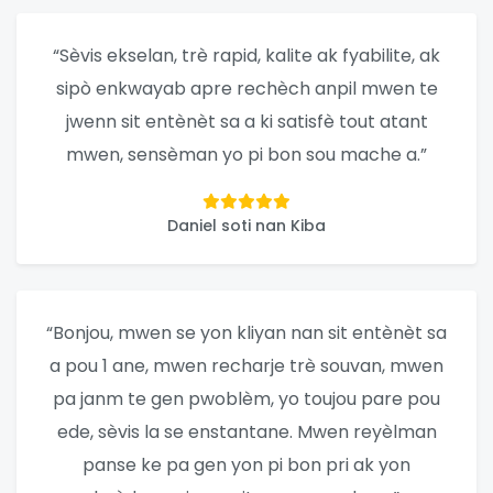
“Sèvis ekselan, trè rapid, kalite ak fyabilite, ak
sipò enkwayab apre rechèch anpil mwen te
jwenn sit entènèt sa a ki satisfè tout atant
mwen, sensèman yo pi bon sou mache a.”
Daniel soti nan Kiba
“Bonjou, mwen se yon kliyan nan sit entènèt sa
a pou 1 ane, mwen recharje trè souvan, mwen
pa janm te gen pwoblèm, yo toujou pare pou
ede, sèvis la se enstantane. Mwen reyèlman
panse ke pa gen yon pi bon pri ak yon