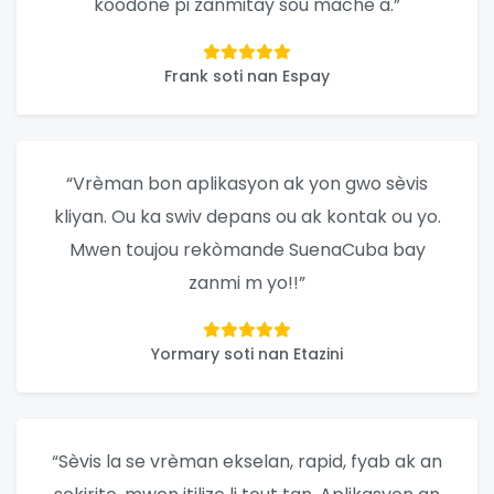
koòdone pi zanmitay sou mache a.”
Frank soti nan Espay
“Vrèman bon aplikasyon ak yon gwo sèvis
kliyan. Ou ka swiv depans ou ak kontak ou yo.
Mwen toujou rekòmande SuenaCuba bay
zanmi m yo!!”
Yormary soti nan Etazini
“Sèvis la se vrèman ekselan, rapid, fyab ak an