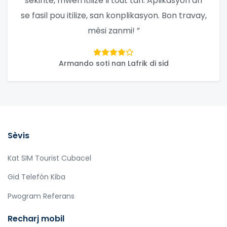
sekirite, mwen itilize li tout tan. Aplikasyon an
se fasil pou itilize, san konplikasyon. Bon travay,
mèsi zanmi! ”
Armando soti nan Lafrik di sid
Sèvis
Kat SIM Tourist Cubacel
Gid Telefòn Kiba
Pwogram Referans
Recharj mobil