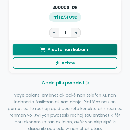
200000 IDR
Pri 12.51 USD
−
+
Ajoute nan kabann
Achte
Gade plis pwodwi
Voye balans, entènèt ak pakè nan telefòn XL nan
Indonesia fasilman ak san danje. Platfòm nou an
pèmèt ou fè rechaj rapid pou rete konekte ak moun ou
renmen yo. Jwi yon pwosesis rechaj sou entènèt ki fèt
pou ekonomize tan ak lajan, avèk yon ekip sipò ki
disponib pou ede w nan chak etap.