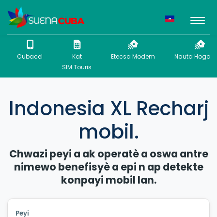
Cubacel
Kat
Etecsa Modem
Nauta Hogar P
SIM Touris
Indonesia XL Recharj
mobil.
Chwazi peyi a ak operatè a oswa antre
nimewo benefisyè a epi n ap detekte
konpayi mobil lan.
Peyi