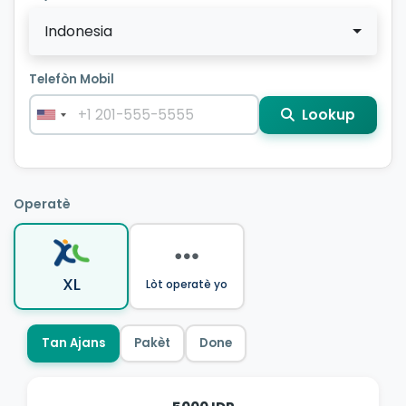
Indonesia
Telefòn Mobil
Lookup
Operatè
XL
Lòt operatè yo
Tan Ajans
Pakèt
Done