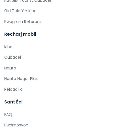
Kat SIM Tourist Cubacel
Gid Telefòn Kiba
Pwogram Referans
Recharj mobil
Kiba
Cubacel
Nauta
Nauta Hogar Plus
ReloadTo
Sant Èd
FAQ
Pwomosyon