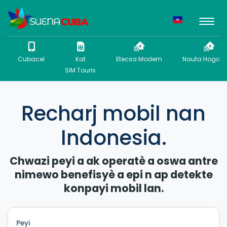
Cubacel
Kat
Etecsa Modem
Nauta Hogar P
SIM Touris
Recharj mobil nan
Indonesia.
Chwazi peyi a ak operatè a oswa antre
nimewo benefisyè a epi n ap detekte
konpayi mobil lan.
Peyi