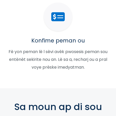
Konfime peman ou
Fè yon peman lè l sèvi avèk pwosesis peman sou
entènèt sekirite nou an. Lè sa a, recharj ou a pral
voye prèske imedyatman.
Sa moun ap di sou