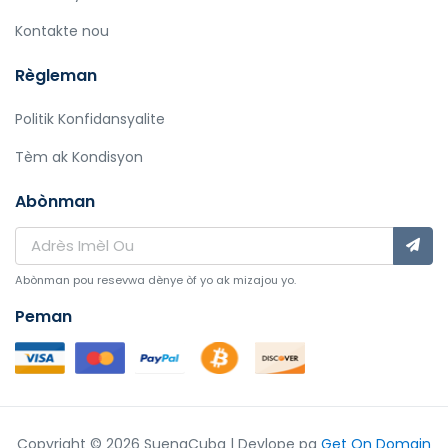
Kontakte nou
Règleman
Politik Konfidansyalite
Tèm ak Kondisyon
Abònman
Abònman pou resevwa dènye òf yo ak mizajou yo.
Peman
Copyright © 2026 SuenaCuba | Devlope pa
Get On Domain