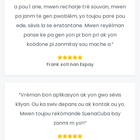
a pou 1 ane, mwen recharje trè souvan, mwen
pa janm te gen pwoblèm, yo toujou pare pou
ede, sèvis la se enstantane. Mwen reyèlman
panse ke pa gen yon pi bon pri ak yon
koòdone pi zanmitay sou mache a.”
Frank soti nan Espay
“Vrèman bon aplikasyon ak yon gwo sèvis
kliyan. Ou ka swiv depans ou ak kontak ou yo.
Mwen toujou rekòmande SuenaCuba bay
zanmi m yo!!”