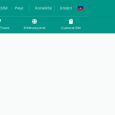
eSIM
Peyi
Konekte
Enskri
 Touris
Entènasyonal
Cubacel SIM