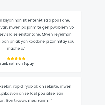
 kliyan nan sit entènèt sa a pou 1 ane,
uvan, mwen pa janm te gen pwoblèm, yo
 sèvis la se enstantane. Mwen reyèlman
 bon pri ak yon koòdone pi zanmitay sou
mache a.”
Frank soti nan Espay
kselan, rapid, fyab ak an sekirite, mwen
. Aplikasyon an se fasil pou itilize, san
on. Bon travay, mèsi zanmi! ”