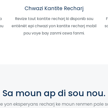
Chwazi Kantite Recharj
a
Revize tout kantite recharj ki disponib sou
F
ou
entènèt epi chwazi yon kantite recharj mobil
s
pou voye bay zanmi oswa fanmi.
Sa moun ap di sou nou.
e yon eksperyans recharj ke moun renmen pale so