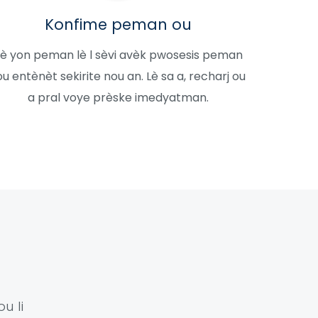
Konfime peman ou
è yon peman lè l sèvi avèk pwosesis peman
ou entènèt sekirite nou an. Lè sa a, recharj ou
a pral voye prèske imedyatman.
u li