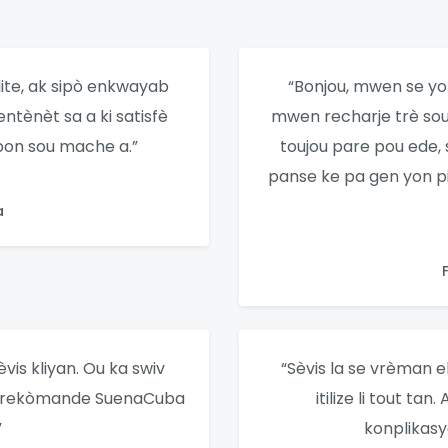
ilite, ak sipò enkwayab
“Bonjou, mwen se yon
ntènèt sa a ki satisfè
mwen recharje trè so
bon sou mache a.”
toujou pare pou ede,
panse ke pa gen yon pi
a
is kliyan. Ou ka swiv
“Sèvis la se vrèman e
ou rekòmande SuenaCuba
itilize li tout tan
”
konplikasy