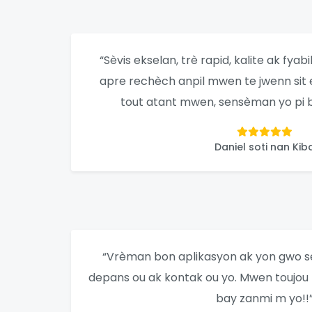
“Sèvis ekselan, trè rapid, kalite ak fyab
apre rechèch anpil mwen te jwenn sit e
tout atant mwen, sensèman yo pi 
Daniel soti nan Kib
“Vrèman bon aplikasyon ak yon gwo sèv
depans ou ak kontak ou yo. Mwen touj
bay zanmi m yo!!