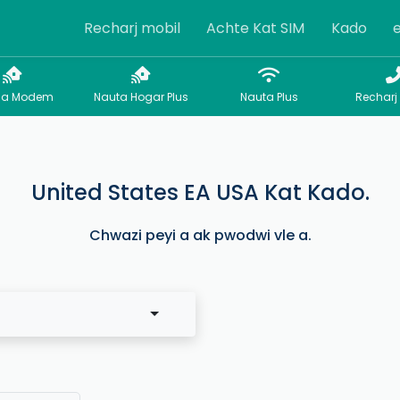
Recharj mobil
Achte Kat SIM
Kado
sa Modem
Nauta Hogar Plus
Nauta Plus
Recharj
United States EA USA Kat Kado.
Chwazi peyi a ak pwodwi vle a.