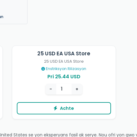
un
25 USD EA USA Store
25 USD EA USA Store
Enstriksyon Itilizasyon
Pri 25.44 USD
−
+
Achte
ted States se yon eksperyans fasil ak serye. Nou ofri yon gwo va