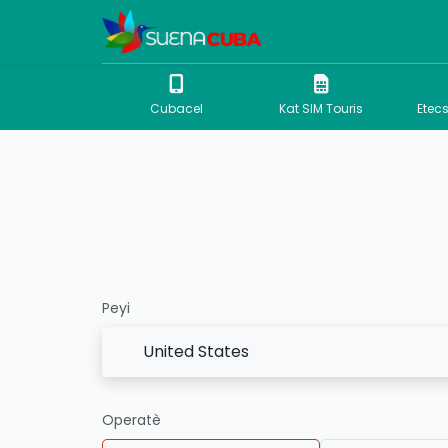
Cubacel
Kat SIM Touris
Etec
Peyi
United States
Operatè