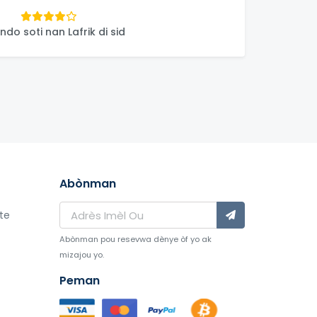
do soti nan Lafrik di sid
Abònman
ite
Abònman pou resevwa dènye òf yo ak
mizajou yo.
Peman