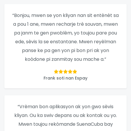
“Bonjou, mwen se yon kliyan nan sit entènèt sa
a pou 1 ane, mwen recharje trè souvan, mwen
pa janm te gen pwoblèm, yo toujou pare pou
ede, sèvis la se enstantane. Mwen reyèlman
panse ke pa gen yon pi bon pri ak yon
koòdone pi zanmitay sou mache a.”
Frank soti nan Espay
“Vrèman bon aplikasyon ak yon gwo sèvis
kliyan. Ou ka swiv depans ou ak kontak ou yo.
Mwen toujou rekòmande SuenaCuba bay