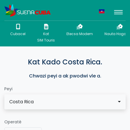
Cubacel
Kat
Etecsa Modem
Nauta Hogar P
SIM Touris
Kat Kado Costa Rica.
Chwazi peyi a ak pwodwi vle a.
Peyi
Costa Rica
Operatè