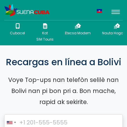
Cubacel
Kat
Etecsa Modem
Nauta Hogar P
SIM Touris
Recargas en línea a Bolivi
Voye Top-ups nan telefòn selilè nan
Bolivi nan pi bon pri a. Bon mache,
rapid ak sekirite.