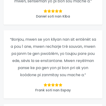
mwen, sensèman yo pi bon sou mache a.”
Daniel soti nan Kiba
“Bonjou, mwen se yon kliyan nan sit entènèt sa
a pou 1 ane, mwen recharje trè souvan, mwen
pa janm te gen pwoblèm, yo toujou pare pou
ede, sèvis la se enstantane. Mwen reyèlman
panse ke pa gen yon pi bon pri ak yon
koòdone pi zanmitay sou mache a.”
Frank soti nan Espay