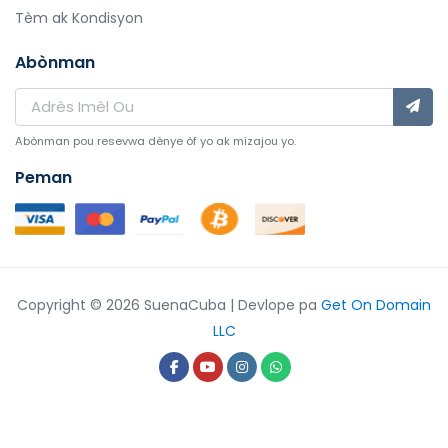
Tèm ak Kondisyon
Abònman
Abònman pou resevwa dènye òf yo ak mizajou yo.
Peman
Copyright © 2026 SuenaCuba | Devlope pa
Get On Domain
LLC