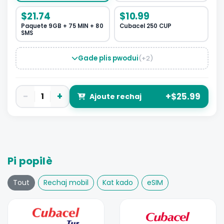
$21.74
$10.99
Paquete 9GB + 75 MIN + 80
Cubacel 250 CUP
SMS
Gade plis pwodui
(+2)
−
+
1
+$25.99
Ajoute rechaj
Pi popilè
Tout
Rechaj mobil
Kat kado
eSIM