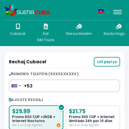
Cubacel
Kat
Etecsa Modem
Nauta Hogar P
SIM Touris
Rechaj Cubacel
Lòt peyi yo
NIMEWO TELEFÒN (53XXXXXXXX)
AJOUTE RECHAJ
$25.99
$21.75
Promo 600 CUP +25GB +
Promo 500 CUP + Internet
Internet Nocturno.
ilimitado 24h por 10 días.
Del 5 al 9 de Agosto.
Del 4 al 31 de Agosto