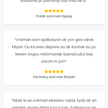
koòdone pi zanmitay sou mache a.”
Frank soti nan Espay
“Vrèman bon aplikasyon ak yon gwo sèvis
kliyan. Ou ka swiv depans ou ak kontak ou yo.
Mwen toujou rekòmande SuenaCuba bay
zanmi m yo!!”
Yormary soti nan Etazini
“Sèvis la se vrèman ekselan, rapid, fyab ak an
sekirite, mwen itilize li tout tan. Aplikasyon an