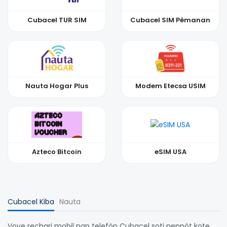
Cubacel TUR SIM
Cubacel SIM Pèmanan
Nauta Hogar Plus
Modem Etecsa USIM
Azteco Bitcoin
eSIM USA
Cubacel Kiba
Nauta
Voye recharj mobil nan telefòn Cubacel soti nenpòt kote