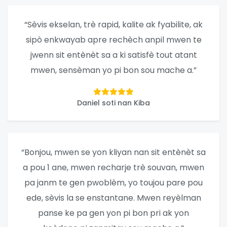
“Sèvis ekselan, trè rapid, kalite ak fyabilite, ak
sipò enkwayab apre rechèch anpil mwen te
jwenn sit entènèt sa a ki satisfè tout atant
mwen, sensèman yo pi bon sou mache a.”
Daniel soti nan Kiba
“Bonjou, mwen se yon kliyan nan sit entènèt sa
a pou 1 ane, mwen recharje trè souvan, mwen
pa janm te gen pwoblèm, yo toujou pare pou
ede, sèvis la se enstantane. Mwen reyèlman
panse ke pa gen yon pi bon pri ak yon