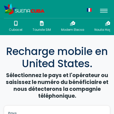
Cubacel
Touriste SIM
Modem Etecsa
Nauta Hogar
Recharge mobile en
United States.
Sélectionnez le pays et l'opérateur ou
saisissez le numéro du bénéficiaire et
nous détecterons la compagnie
téléphonique.
Pays