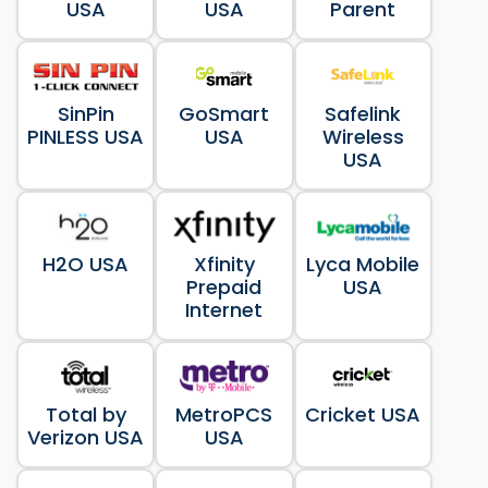
USA
USA
Parent
SinPin
GoSmart
Safelink
PINLESS USA
USA
Wireless
USA
H2O USA
Xfinity
Lyca Mobile
Prepaid
USA
Internet
Total by
MetroPCS
Cricket USA
Verizon USA
USA