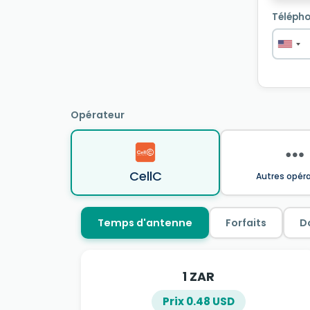
Télépho
Opérateur
CellC
Autres opér
Temps d'antenne
Forfaits
D
1 ZAR
Prix 0.48 USD