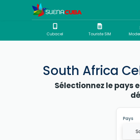
Cubacel
Touriste SIM
Mode
South Africa Ce
Sélectionnez le pays e
dé
Pays
S