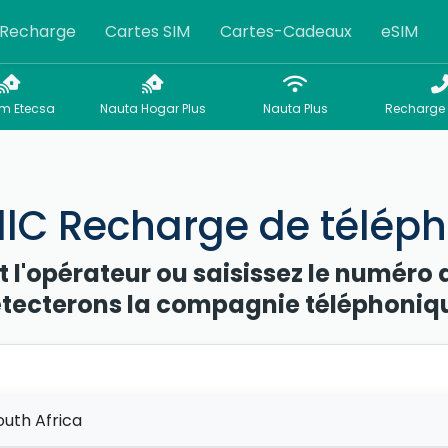
Recharge
Cartes SIM
Cartes-Cadeaux
eSIM
m Etecsa
Nauta Hogar Plus
Nauta Plus
Recharge 
llC Recharge de télép
t l'opérateur ou saisissez le numéro 
tecterons la compagnie téléphoniq
outh Africa