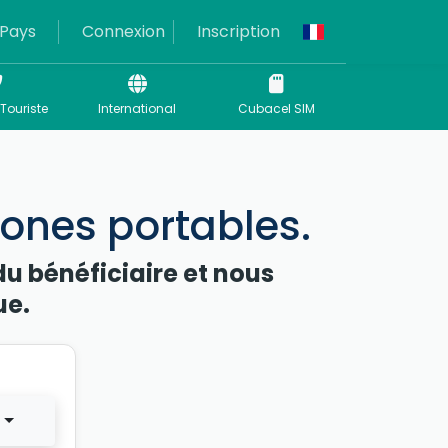
Pays
Connexion
Inscription
Touriste
International
Cubacel SIM
hones portables.
du bénéficiaire et nous
ue.