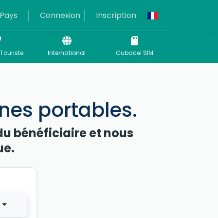
Pays
Connexion
Inscription
Touriste
International
Cubacel SIM
nes portables.
du bénéficiaire et nous
ue.