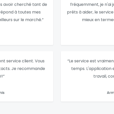
ès avoir cherché tant de
fréquemment, je n'ai j
i répond à toutes mes
prêts à aider, le service
lleurs sur le marché.”
mieux en termes 
nt service client. Vous
“Le service est vraiment 
ntacts. Je recommande
temps. L'application e
!!”
travail, c
nis
Arm