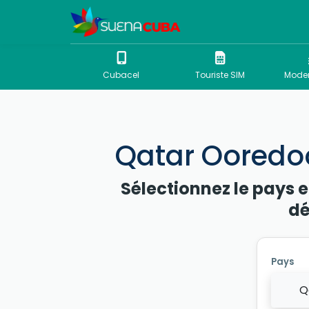
Cubacel
Touriste SIM
Mode
Qatar Ooredoo
Sélectionnez le pays e
dé
Pays
Q