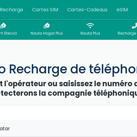
Recharge
Cartes SIM
Cartes-Cadeaux
eSIM
m Etecsa
Nauta Hogar Plus
Nauta Plus
Recharge 
 Recharge de télépho
t l'opérateur ou saisissez le numéro 
tecterons la compagnie téléphoniq
atar