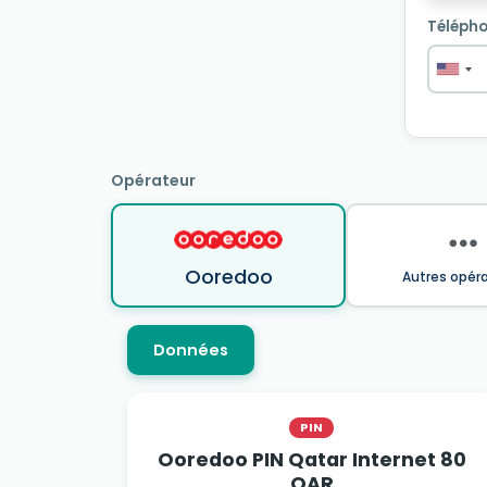
Télépho
Opérateur
Ooredoo
Autres opér
Données
PIN
Ooredoo PIN Qatar Internet 80
QAR