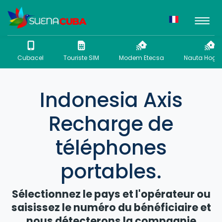
Cubacel
Touriste SIM
Modem Etecsa
Nauta Hogar
Indonesia Axis
Recharge de
téléphones
portables.
Sélectionnez le pays et l'opérateur ou
saisissez le numéro du bénéficiaire et
nous détecterons la compagnie