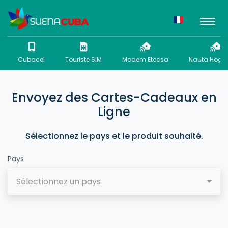
Cubacel
Touriste SIM
Modem Etecsa
Nauta Hogar
Envoyez des Cartes-Cadeaux en
Ligne
Sélectionnez le pays et le produit souhaité.
Pays
Sélectionnez un pays