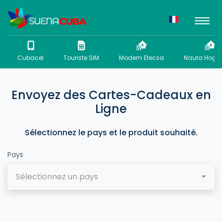
Cubacel
Touriste SIM
Modem Etecsa
Nauta Hogar
Envoyez des Cartes-Cadeaux en
Ligne
Sélectionnez le pays et le produit souhaité.
Pays
Sélectionnez un pays