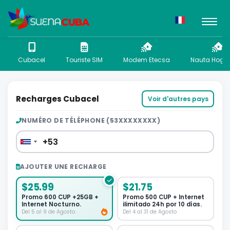
Cubacel
Touriste SIM
Modem Etecsa
Nauta Hogar
Recharges Cubacel
Voir d'autres pays
NUMÉRO DE TÉLÉPHONE (53XXXXXXXX)
AJOUTER UNE RECHARGE
$25.99
$21.75
Promo 600 CUP +25GB +
Promo 500 CUP + Internet
Internet Nocturno.
ilimitado 24h por 10 días.
Del 5 al 9 de Agosto.
Del 4 al 31 de Agosto