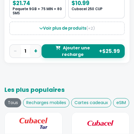
$21.74
$10.99
Paquete 9GB + 75 MIN + 80
Cubacel 250 CUP
SMS
Voir plus de produits
(+2)
Ajouter une
−
+
1
+$25.99
recharge
Les plus populaires
Tous
Recharges mobiles
Cartes cadeaux
eSIM