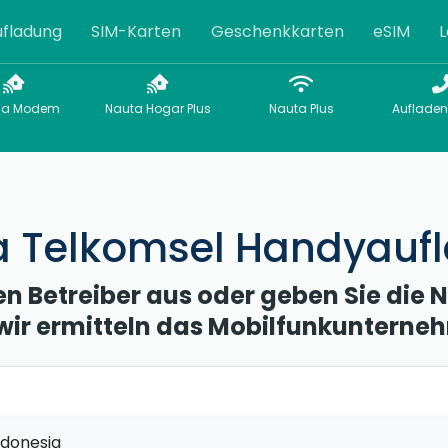
fladung
SIM-Karten
Geschenkkarten
eSIM
L
sa Modem
Nauta Hogar Plus
Nauta Plus
Aufladen
a Telkomsel Handyauf
en Betreiber aus oder geben Sie die
wir ermitteln das Mobilfunkunterne
ndonesia