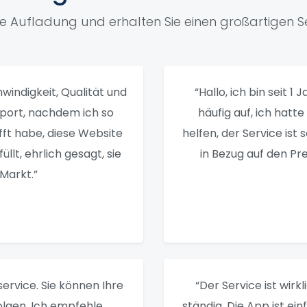
ne Aufladung und erhalten Sie einen großartigen Se
windigkeit, Qualität und
“Hallo, ich bin seit 1
pport, nachdem ich so
häufig auf, ich hatt
fft habe, diese Website
helfen, der Service ist 
llt, ehrlich gesagt, sie
in Bezug auf den Pre
Markt.”
ervice. Sie können Ihre
“Der Service ist wirkl
olgen. Ich empfehle
ständig. Die App ist ei