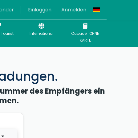
änder
Einloggen
Anmelden
 Tourist
International
Cubacel OHNE
KARTE
ladungen.
 Nummer des Empfängers ein
hmen.