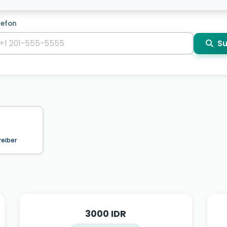
lefon
Su
reiber
3000 IDR