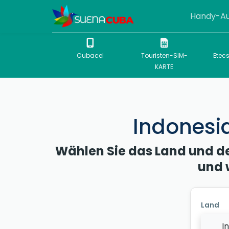
Handy-Au
Cubacel
Touristen-SIM-
Etec
KARTE
Indonesi
Wählen Sie das Land und d
und 
Land
I