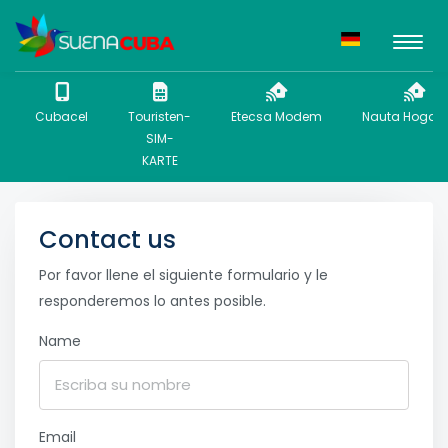
Cubacel
Touristen-
Etecsa Modem
Nauta Hogar 
SIM-
KARTE
Contact us
Por favor llene el siguiente formulario y le
responderemos lo antes posible.
Name
Email