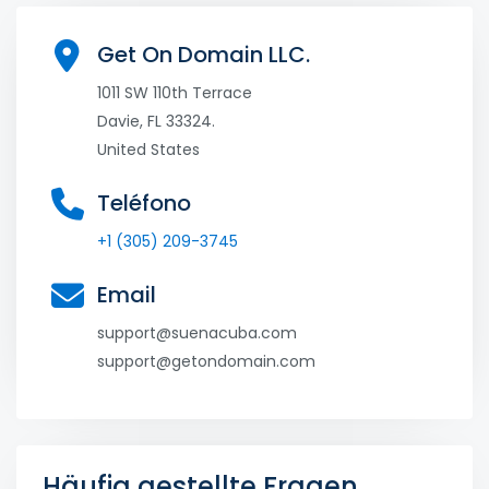
Get On Domain LLC.
1011 SW 110th Terrace
Davie, FL 33324.
United States
Teléfono
+1 (305) 209-3745
Email
support@suenacuba.com
support@getondomain.com
Häufig gestellte Fragen