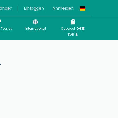
änder
Einloggen
Anmelden
 Tourist
International
Cubacel OHNE
KARTE
.