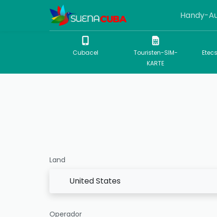
Handy-Au
Cubacel
Touristen-SIM-
Etec
KARTE
Land
United States
Operador