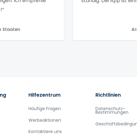
olgen. Ich empfehle
ständig. Die App ist ei
!”
n Staaten
Ar
ung
Hilfezentrum
Richtlinien
Häufige Fragen
Datenschutz-
Bestimmungen
Werbeaktionen
Geschäftsbedingu
Kontaktiere uns