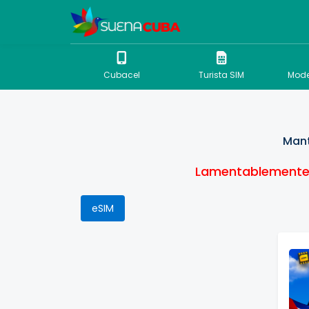
Cubacel
Turista SIM
Mode
Mant
Lamentablemente 
eSIM