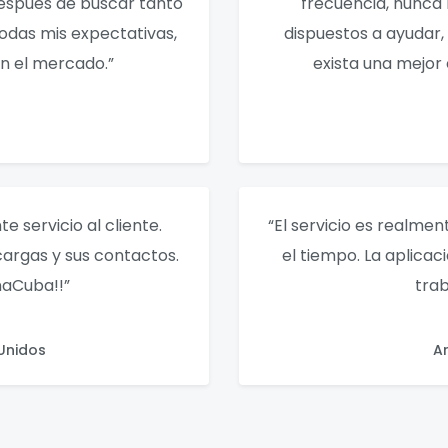
después de buscar tanto
frecuencia, nunca
odas mis expectativas,
dispuestos a ayudar, 
n el mercado.”
exista una mejor e
 servicio al cliente.
“El servicio es realmen
cargas y sus contactos.
el tiempo. La aplicac
aCuba!!”
trab
Unidos
A