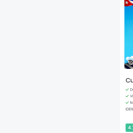
C
D
V
N
IDE
4.