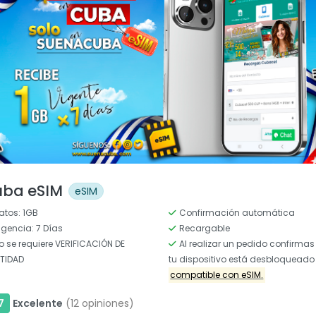
uba eSIM
eSIM
atos: 1GB
Confirmación automática
igencia: 7 Días
Recargable
o se requiere VERIFICACIÓN DE
Al realizar un pedido confirmas
NTIDAD
tu dispositivo está desbloqueado 
compatible con eSIM.
7
Excelente
(12 opiniones)