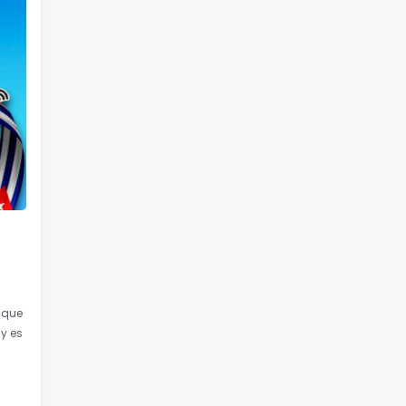
 que
y es