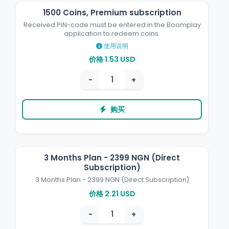
1500 Coins, Premium subscription
Received PiN-code must be entered in the Boomplay
application to redeem coins.
使用说明
价格 1.53 USD
−
+
购买
3 Months Plan - 2399 NGN (Direct
Subscription)
3 Months Plan - 2399 NGN (Direct Subscription)
价格 2.21 USD
−
+