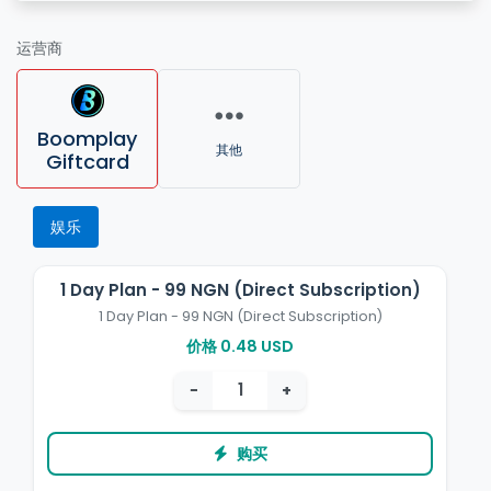
运营商
Boomplay
其他
Giftcard
娱乐
1 Day Plan - 99 NGN (Direct Subscription)
1 Day Plan - 99 NGN (Direct Subscription)
价格 0.48 USD
−
+
购买