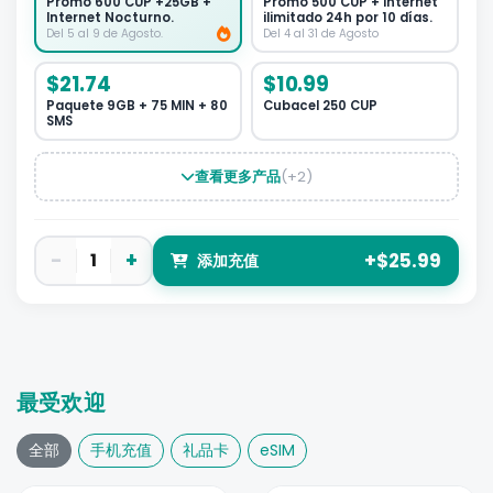
Promo 600 CUP +25GB +
Promo 500 CUP + Internet
Internet Nocturno.
ilimitado 24h por 10 días.
Del 5 al 9 de Agosto.
Del 4 al 31 de Agosto
$21.74
$10.99
Paquete 9GB + 75 MIN + 80
Cubacel 250 CUP
SMS
查看更多产品
(+2)
−
+
1
+$25.99
添加充值
最受欢迎
全部
手机充值
礼品卡
eSIM